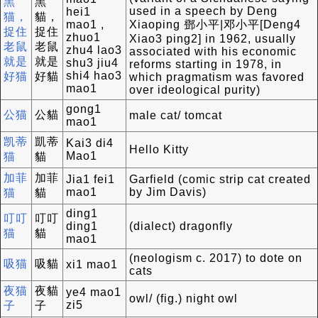
黑
黑
used in a speech by Deng
hei1
猫，
貓，
mao1 ,
Xiaoping 鄧小平|邓小平[Deng4
捉住
捉住
zhuo1
Xiao3 ping2] in 1962, usually
老鼠
老鼠
zhu4 lao3
associated with his economic
就是
就是
shu3 jiu4
reforms starting in 1978, in
shi4 hao3
好猫
好貓
which pragmatism was favored
mao1
over ideological purity)
gong1
公猫
公貓
male cat/ tomcat
mao1
凯蒂
凱蒂
Kai3 di4
Hello Kitty
Mao1
猫
貓
加菲
加菲
Jia1 fei1
Garfield (comic strip cat created
mao1
by Jim Davis)
猫
貓
ding1
叮叮
叮叮
ding1
(dialect) dragonfly
猫
貓
mao1
(neologism c. 2017) to dote on
吸猫
吸貓
xi1 mao1
cats
夜猫
夜貓
ye4 mao1
owl/ (fig.) night owl
zi5
子
子