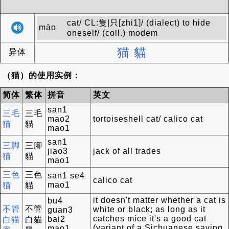
cat/ CL:隻|只[zhi1]/ (dialect) to hide
māo
oneself/ (coll.) modem
猫
貓
异体
（猫）的使用实例：
简体
繁体
拼音
英文
san1
三毛
三毛
mao2
tortoiseshell cat/ calico cat
猫
貓
mao1
san1
三脚
三腳
jiao3
jack of all trades
猫
貓
mao1
三色
三色
san1 se4
calico cat
mao1
猫
貓
it doesn't matter whether a cat is
bu4
不管
不管
white or black; as long as it
guan3
catches mice it's a good cat
bai2
白猫
白貓
(variant of a Sichuanese saying
mao1