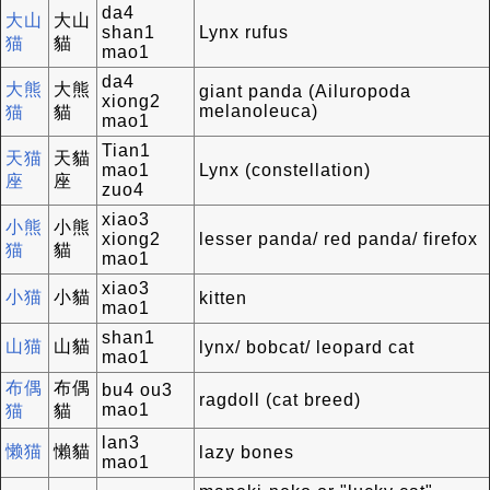
da4
大山
大山
shan1
Lynx rufus
猫
貓
mao1
da4
大熊
大熊
giant panda (Ailuropoda
xiong2
melanoleuca)
猫
貓
mao1
Tian1
天猫
天貓
mao1
Lynx (constellation)
座
座
zuo4
xiao3
小熊
小熊
xiong2
lesser panda/ red panda/ firefox
猫
貓
mao1
xiao3
小猫
小貓
kitten
mao1
shan1
山猫
山貓
lynx/ bobcat/ leopard cat
mao1
布偶
布偶
bu4 ou3
ragdoll (cat breed)
mao1
猫
貓
lan3
懒猫
懶貓
lazy bones
mao1