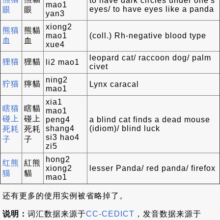
to have dark circles under one's
mao1
eyes/ to have eyes like a panda
眼
眼
yan3
xiong2
熊猫
熊貓
mao1
(coll.) Rh-negative blood type
血
血
xue4
leopard cat/ raccoon dog/ palm
狸猫
狸貓
li2 mao1
civet
ning2
狞猫
獰貓
Lynx caracal
mao1
xia1
瞎猫
瞎貓
mao1
碰上
碰上
peng4
a blind cat finds a dead mouse
shang4
(idiom)/ blind luck
死耗
死耗
si3 hao4
子
子
zi5
hong2
红熊
紅熊
xiong2
lesser Panda/ red panda/ firefox
猫
貓
mao1
还有更多的使用实例被省略掉了。
说明：
词汇数据来源于
CC-CEDICT
，发音数据来源于