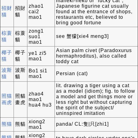
maneki-neko or "lucky cat",
zhao1
Japanese figurine cat usually
招财
招財
cai2
found at the entrance of shops,
猫
貓
mao1
restaurants etc, believed to
bring good fortune
zong1
棕蓑
棕蓑
see 蟹獴[xie4 meng3]
suo1
猫
貓
mao1
Asian palm civet (Paradoxurus
椰子
椰子
ye1 zi5
hermaphroditus), also called
mao1
猫
貓
toddy cat
波斯
波斯
Bo1 si1
Persian (cat)
mao1
猫
貓
lit. drawing a tiger using a cat
as a model (idiom); fig. to follow
zhao4
照猫
照貓
a model and get things more or
mao1
less right but without capturing
画虎
畫虎
hua4 hu3
the spirit of the subject/
uninspired imitation
xiong2
熊猫
熊貓
panda/ CL:隻|只[zhi1]
mao1
xiong2
熊猫
熊貓