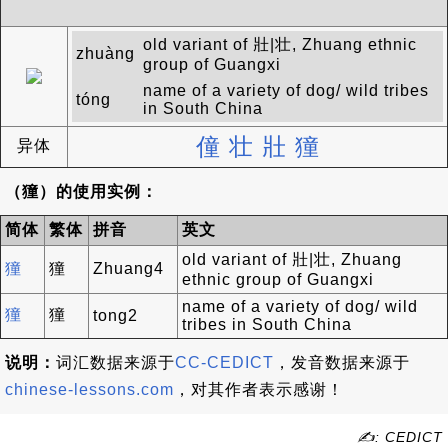
old variant of 壯|壮, Zhuang ethnic
zhuàng
group of Guangxi
name of a variety of dog/ wild tribes
tóng
in South China
僮
壮
壯
獞
异体
（獞）的使用实例：
简体
繁体
拼音
英文
old variant of 壯|壮, Zhuang
獞
獞
Zhuang4
ethnic group of Guangxi
name of a variety of dog/ wild
獞
獞
tong2
tribes in South China
说明：
词汇数据来源于
CC-CEDICT
，发音数据来源于
chinese-lessons.com
，对其作者表示感谢！
✍: CEDICT