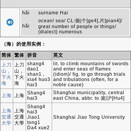
hǎi
surname Hai
ocean/ sea/ CL:個|个[ge4],片[pian4]/
hǎi
great number of people or things/
(dialect) numerous
（海）的使用实例：
简体
繁体
拼音
英文
shang4
lit. to climb mountains of swords
上刀
上刀
dao1
and enter seas of flames
山，
山，
shan1 ,
(idiom)/ fig. to go through trials
下火
下火
xia4 huo3
and tribulations (often, for a
海
海
hai3
noble cause)
Shanghai municipality, central
Shang4
上海
上海
hai3
east China, abbr. to 滬|沪[Hu4]
Shang4
上海
上海
hai3
交通
交通
Jiao1
Shanghai Jiao Tong University
tong1
大学
大學
Da4 xue2