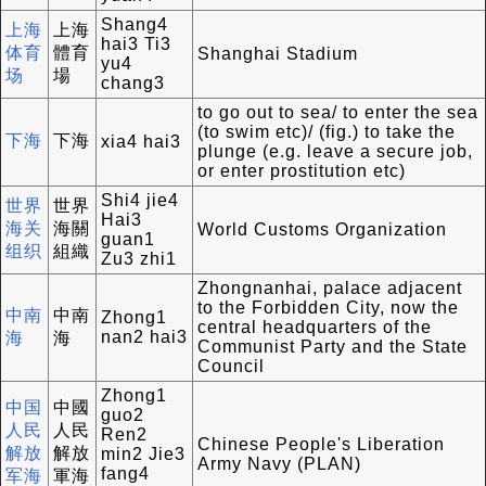
Shang4
上海
上海
hai3 Ti3
体育
體育
Shanghai Stadium
yu4
场
場
chang3
to go out to sea/ to enter the sea
(to swim etc)/ (fig.) to take the
下海
下海
xia4 hai3
plunge (e.g. leave a secure job,
or enter prostitution etc)
Shi4 jie4
世界
世界
Hai3
海关
海關
World Customs Organization
guan1
组织
組織
Zu3 zhi1
Zhongnanhai, palace adjacent
to the Forbidden City, now the
中南
中南
Zhong1
central headquarters of the
nan2 hai3
海
海
Communist Party and the State
Council
Zhong1
中国
中國
guo2
人民
人民
Ren2
Chinese People's Liberation
解放
解放
min2 Jie3
Army Navy (PLAN)
fang4
军海
軍海