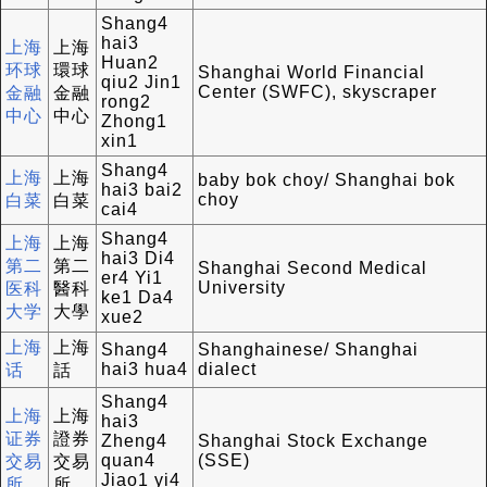
Shang4
hai3
上海
上海
Huan2
环球
環球
Shanghai World Financial
qiu2 Jin1
Center (SWFC), skyscraper
金融
金融
rong2
中心
中心
Zhong1
xin1
Shang4
上海
上海
baby bok choy/ Shanghai bok
hai3 bai2
choy
白菜
白菜
cai4
Shang4
上海
上海
hai3 Di4
第二
第二
Shanghai Second Medical
er4 Yi1
University
医科
醫科
ke1 Da4
大学
大學
xue2
上海
上海
Shang4
Shanghainese/ Shanghai
hai3 hua4
dialect
话
話
Shang4
上海
上海
hai3
证券
證券
Zheng4
Shanghai Stock Exchange
quan4
(SSE)
交易
交易
Jiao1 yi4
所
所