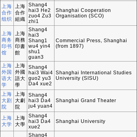
Shang4
上海
上海
hai3 He2
Shanghai Cooperation
合作
合作
zuo4 Zu3
Organisation (SCO)
组织
組織
zhi1
Shang4
上海
上海
hai3
商务
商務
Shang1
Commercial Press, Shanghai
wu4 yin4
(from 1897)
印书
印書
shu1
馆
館
guan3
上海
上海
Shang4
外国
外國
hai3 Wai4
Shanghai International Studies
guo2 yu3
University (SISU)
语大
語大
Da4 xue2
学
學
上海
上海
Shang4
大剧
大劇
hai3 Da4
Shanghai Grand Theater
ju4 yuan4
院
院
Shang4
上海
上海
hai3 Da4
Shanghai University
大学
大學
xue2
Shang4