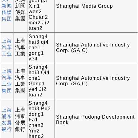
guang3
新闻
新聞
Xin1
Shanghai Media Group
wen2
传媒
傳媒
Chuan2
集团
集團
mei2 Ji2
tuan2
Shang4
上海
上海
hai3 qi4
Shanghai Automotive Industry
汽车
汽車
che1
Corp. (SAIC)
gong1
工业
工業
ye4
Shang4
上海
上海
hai3 Qi4
汽车
汽車
che1
Shanghai Automotive Industry
Gong1
Corp. (SAIC)
工业
工業
ye4 Ji2
集团
集團
tuan2
Shang4
hai3 Pu3
上海
上海
dong1
浦东
浦東
Shanghai Pudong Development
Fa1
Bank
发展
發展
zhan3
银行
銀行
Yin2
hang2