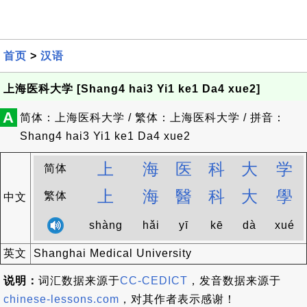
首页
>
汉语
上海医科大学 [Shang4 hai3 Yi1 ke1 Da4 xue2]
A
简体：上海医科大学 / 繁体：上海医科大学 / 拼音：
Shang4 hai3 Yi1 ke1 Da4 xue2
上
海
医
科
大
学
简体
上
海
醫
科
大
學
繁体
中文
shàng
hǎi
yī
kē
dà
xué
英文
Shanghai Medical University
说明：
词汇数据来源于
CC-CEDICT
，发音数据来源于
chinese-lessons.com
，对其作者表示感谢！