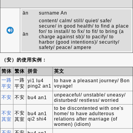
ān
surname An
content/ calm/ still/ quiet/ safe/
secure/ in good health/ to find a place
for/ to install/ to fix/ to fit/ to bring (a
ān
charge against sb)/ to pacify/ to
harbor (good intentions)/ security/
safety/ peace/ ampere
（安）的使用实例：
简体
繁体
拼音
英文
一路
一路
yi1 lu4
to have a pleasant journey/ Bon
ping2 an1
voyage!
平安
平安
unpeaceful/ unstable/ uneasy/
不安
不安
bu4 an1
disturbed/ restless/ worried
to be discontented with one's
不安
不安
bu4 an1
home/ to have adulterous
qi2 shi4
relations after marriage (of
其室
其室
women) (idiom)
不安
不安