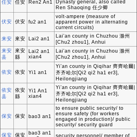
Dynasty general, also called
任安
任安
Ren2 An1
Ren Shaoqing 任少卿
volt-ampere (measure of
伏安
伏安
fu2 an1
apparent power in alternating
current circuits)
Lai'an county in Chuzhou 滁州
来安
來安
Lai2 an1
[Chu2 zhou1], Anhui
来安
來安
Lai'an county in Chuzhou 滁州
Lai2 an1
xian4
县
縣
[Chu2 zhou1], Anhui
Yi'an county in Qiqihar 齊齊哈爾|
依安
依安
Yi1 an1
齐齐哈尔[Qi2 qi2 ha1 er3],
Heilongjiang
Yi'an county in Qiqihar 齊齊哈爾|
依安
依安
Yi1 An1
齐齐哈尔[Qi2 qi2 ha1 er3],
xian4
县
縣
Heilongjiang
to ensure public security/ to
ensure safety (for workers
保安
保安
bao3 an1
engaged in production)/ public
security/ security guard
bao3 an1
保安
保安
security personnel/ member of