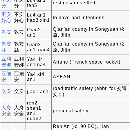
bu4 an1
restless/ unsettled
fen5
分
分
不安
不安
bu4 an1
to have bad intentions
hao3 xin1
好心
好心
Qian'an county in Songyuan 松
Qian2
乾安
乾安
an1
原, Jilin
乾安
乾安
Qian'an county in Songyuan 松
Qian2
an1 xian4
县
縣
原, Jilin
亚利
亞利
Ya4 li4
Ariane (French space rocket)
an1 na4
安娜
安娜
亚细
亞細
Ya4 xi4
ASEAN
an1
安
安
road traffic safety (abbr. for 交通
交安
交安
jiao1 an1
安全)
ren2
人身
人身
shen1
personal safety
an1
安全
安全
quan2
Ren An (-c. 90 BC), Han