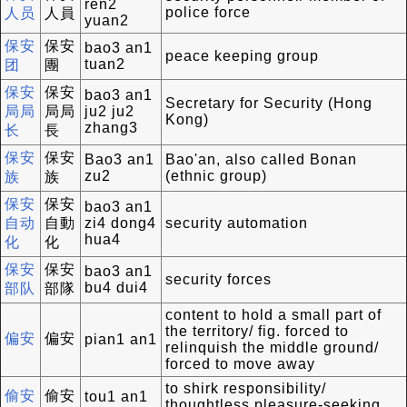
ren2
police force
人员
人員
yuan2
保安
保安
bao3 an1
peace keeping group
tuan2
团
團
保安
保安
bao3 an1
Secretary for Security (Hong
局局
局局
ju2 ju2
Kong)
zhang3
长
長
保安
保安
Bao3 an1
Bao'an, also called Bonan
zu2
(ethnic group)
族
族
保安
保安
bao3 an1
自动
自動
zi4 dong4
security automation
hua4
化
化
保安
保安
bao3 an1
security forces
bu4 dui4
部队
部隊
content to hold a small part of
the territory/ fig. forced to
偏安
偏安
pian1 an1
relinquish the middle ground/
forced to move away
to shirk responsibility/
偷安
偷安
tou1 an1
thoughtless pleasure-seeking