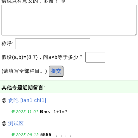
请说点有意义的，多谢！ ☺
称呼:
假设(a,b)=(8,7)，问a×b等于多少？
(请填写全部栏目。)
提交
其他专题近期留言:
@
贪吃 [tan1 chi1]
Bmr.
: 1+1=?
💬 2025-11-01
@
测试区
5555
: ，，，，
💬 2025-09-13