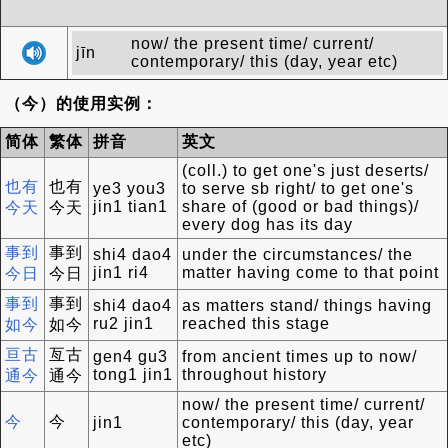
now/ the present time/ current/
jīn
contemporary/ this (day, year etc)
（今）的使用实例：
简体
繁体
拼音
英文
(coll.) to get one's just deserts/
也有
也有
ye3 you3
to serve sb right/ to get one's
jin1 tian1
share of (good or bad things)/
今天
今天
every dog has its day
事到
事到
shi4 dao4
under the circumstances/ the
jin1 ri4
matter having come to that point
今日
今日
事到
事到
shi4 dao4
as matters stand/ things having
ru2 jin1
reached this stage
如今
如今
亘古
亙古
gen4 gu3
from ancient times up to now/
tong1 jin1
throughout history
通今
通今
now/ the present time/ current/
今
今
jin1
contemporary/ this (day, year
etc)