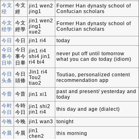
今文
今文
jin1 wen2
Former Han dynasty school of
jing1
Confucian scholars
经
經
jin1 wen2
今文
今文
Former Han dynasty school of
jing1
Confucian scholars
经学
經學
xue2
今日
今日
jin1 ri4
today
今日
今日
jin1 ri4
never put off until tomorrow
事今
事今
shi4 jin1
what you can do today (idiom)
ri4 bi4
日毕
日畢
Jin1 ri4
今日
今日
Toutiao, personalized content
Tou2
recommendation app
头条
頭條
tiao2
past and present/ yesterday and
今昔
今昔
jin1 xi1
today
今时
今時
jin1 shi2
this day and age (dialect)
jin1 ri4
今日
今日
今晚
今晚
jin1 wan3
tonight
jin1
今晨
今晨
this morning
chen2