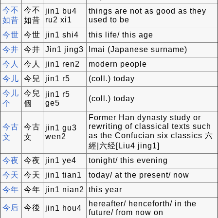
今不
今不
jin1 bu4
things are not as good as they
ru2 xi1
used to be
如昔
如昔
今世
今世
jin1 shi4
this life/ this age
今井
今井
Jin1 jing3
Imai (Japanese surname)
今人
今人
jin1 ren2
modern people
今儿
今兒
jin1 r5
(coll.) today
今儿
今兒
jin1 r5
(coll.) today
ge5
个
個
Former Han dynasty study or
rewriting of classical texts such
今古
今古
jin1 gu3
as the Confucian six classics 六
wen2
文
文
經|六经[Liu4 jing1]
今夜
今夜
jin1 ye4
tonight/ this evening
今天
今天
jin1 tian1
today/ at the present/ now
今年
今年
jin1 nian2
this year
hereafter/ henceforth/ in the
今后
今後
jin1 hou4
future/ from now on