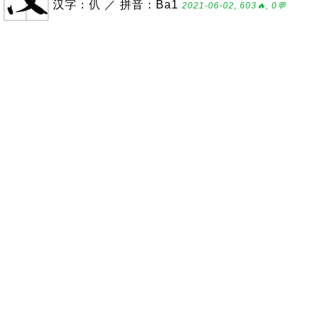
汉字：仈 ／ 拼音：Ba1
2021-06-02, 603🔥, 0💬