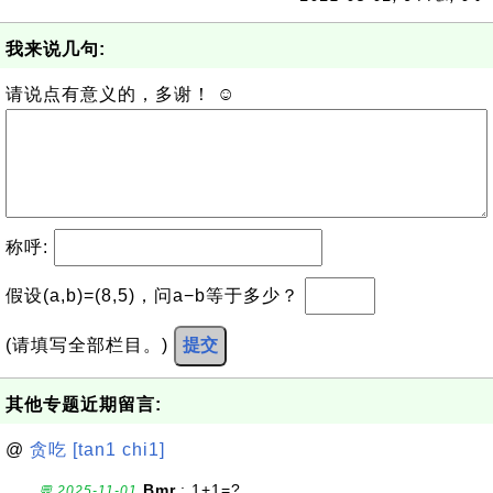
我来说几句:
请说点有意义的，多谢！ ☺
称呼:
假设(a,b)=(8,5)，问a−b等于多少？
(请填写全部栏目。)
提交
其他专题近期留言:
@
贪吃 [tan1 chi1]
Bmr.
: 1+1=?
💬 2025-11-01