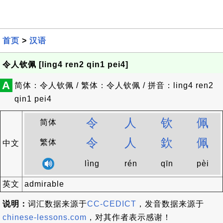
首页
>
汉语
令人钦佩 [ling4 ren2 qin1 pei4]
A
简体：令人钦佩 / 繁体：令人钦佩 / 拼音：ling4 ren2
qin1 pei4
令
人
钦
佩
简体
令
人
欽
佩
繁体
中文
lìng
rén
qīn
pèi
英文
admirable
说明：
词汇数据来源于
CC-CEDICT
，发音数据来源于
chinese-lessons.com
，对其作者表示感谢！