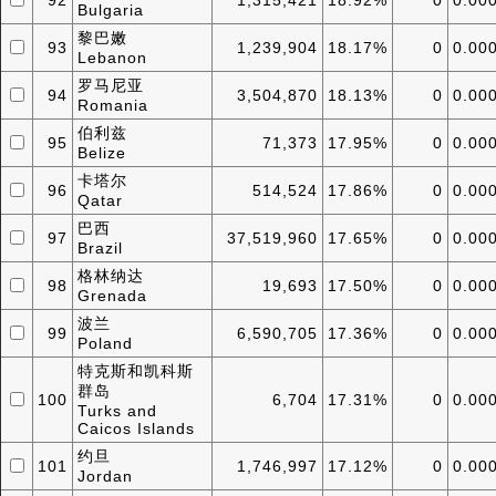
92
1,315,421
18.92%
0
0.00
Bulgaria
黎巴嫩
93
1,239,904
18.17%
0
0.00
Lebanon
罗马尼亚
94
3,504,870
18.13%
0
0.00
Romania
伯利兹
95
71,373
17.95%
0
0.00
Belize
卡塔尔
96
514,524
17.86%
0
0.00
Qatar
巴西
97
37,519,960
17.65%
0
0.00
Brazil
格林纳达
98
19,693
17.50%
0
0.00
Grenada
波兰
99
6,590,705
17.36%
0
0.00
Poland
特克斯和凯科斯
群岛
100
6,704
17.31%
0
0.00
Turks and
Caicos Islands
约旦
101
1,746,997
17.12%
0
0.00
Jordan