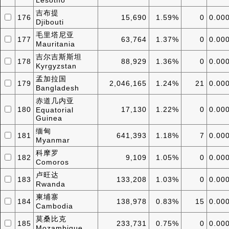
Lesotho
吉布提
176
15,690
1.59%
0
0.00
Djibouti
毛里塔尼亚
177
63,764
1.37%
0
0.00
Mauritania
吉尔吉斯斯坦
178
88,929
1.36%
0
0.00
Kyrgyzstan
孟加拉国
179
2,046,165
1.24%
21
0.00
Bangladesh
赤道几内亚
180
17,130
1.22%
0
0.00
Equatorial
Guinea
缅甸
181
641,393
1.18%
7
0.00
Myanmar
科摩罗
182
9,109
1.05%
0
0.00
Comoros
卢旺达
183
133,208
1.03%
0
0.00
Rwanda
柬埔寨
184
138,978
0.83%
15
0.00
Cambodia
莫桑比克
185
233,731
0.75%
0
0.00
Mozambique