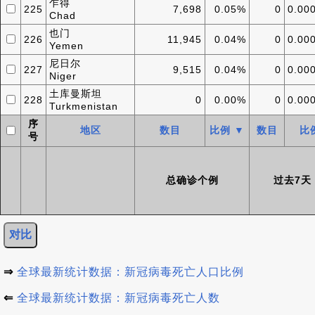
乍得
225
7,698
0.05%
0
0.00
Chad
也门
226
11,945
0.04%
0
0.00
Yemen
尼日尔
227
9,515
0.04%
0
0.00
Niger
土库曼斯坦
228
0
0.00%
0
0.00
Turkmenistan
序
地区
数目
比例 ▼
数目
比
号
总确诊个例
过去7天
⇒
全球最新统计数据：新冠病毒死亡人口比例
⇐
全球最新统计数据：新冠病毒死亡人数