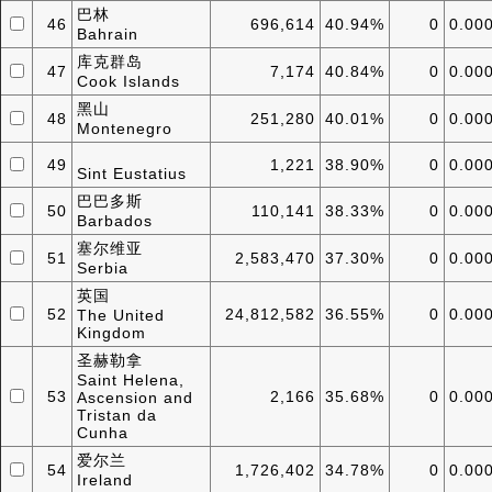
巴林
46
696,614
40.94%
0
0.00
Bahrain
库克群岛
47
7,174
40.84%
0
0.00
Cook Islands
黑山
48
251,280
40.01%
0
0.00
Montenegro
49
1,221
38.90%
0
0.00
Sint Eustatius
巴巴多斯
50
110,141
38.33%
0
0.00
Barbados
塞尔维亚
51
2,583,470
37.30%
0
0.00
Serbia
英国
52
24,812,582
36.55%
0
0.00
The United
Kingdom
圣赫勒拿
Saint Helena,
53
2,166
35.68%
0
0.00
Ascension and
Tristan da
Cunha
爱尔兰
54
1,726,402
34.78%
0
0.00
Ireland