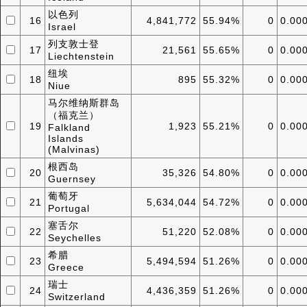
以色列
16
4,841,772
55.94%
0
0.00
Israel
列支敦士登
17
21,561
55.65%
0
0.00
Liechtenstein
纽埃
18
895
55.32%
0
0.00
Niue
马尔维纳斯群岛
（福克兰）
19
1,923
55.21%
0
0.00
Falkland
Islands
(Malvinas)
根西岛
20
35,326
54.80%
0
0.00
Guernsey
葡萄牙
21
5,634,044
54.72%
0
0.00
Portugal
塞舌尔
22
51,220
52.08%
0
0.00
Seychelles
希腊
23
5,494,594
51.26%
0
0.00
Greece
瑞士
24
4,436,359
51.26%
0
0.00
Switzerland