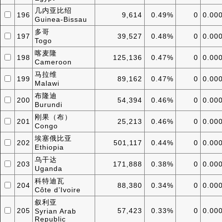
几内亚比绍
196
9,614
0.49%
0
0.00
Guinea-Bissau
多哥
197
39,527
0.48%
0
0.00
Togo
喀麦隆
198
125,136
0.47%
0
0.00
Cameroon
马拉维
199
89,162
0.47%
0
0.00
Malawi
布隆迪
200
54,394
0.46%
0
0.00
Burundi
刚果（布）
201
25,213
0.46%
0
0.00
Congo
埃塞俄比亚
202
501,117
0.44%
0
0.00
Ethiopia
乌干达
203
171,888
0.38%
0
0.00
Uganda
科特迪瓦
204
88,380
0.34%
0
0.00
Côte d’Ivoire
叙利亚
205
57,423
0.33%
0
0.00
Syrian Arab
Republic