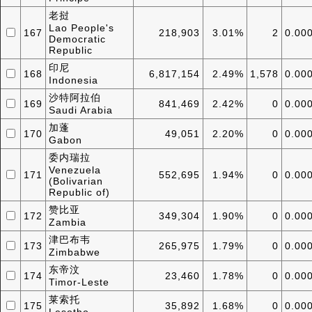
老挝
Lao People's
167
218,903
3.01%
2
0.00
Democratic
Republic
印尼
168
6,817,154
2.49%
1,578
0.00
Indonesia
沙特阿拉伯
169
841,469
2.42%
0
0.00
Saudi Arabia
加蓬
170
49,051
2.20%
0
0.00
Gabon
委内瑞拉
Venezuela
171
552,695
1.94%
0
0.00
(Bolivarian
Republic of)
赞比亚
172
349,304
1.90%
0
0.00
Zambia
津巴布韦
173
265,975
1.79%
0
0.00
Zimbabwe
东帝汶
174
23,460
1.78%
0
0.00
Timor-Leste
莱索托
175
35,892
1.68%
0
0.00