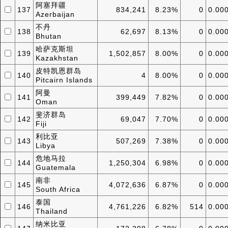
阿塞拜疆
137
834,241
8.23%
0
0.00
Azerbaijan
不丹
138
62,697
8.13%
0
0.00
Bhutan
哈萨克斯坦
139
1,502,857
8.00%
0
0.00
Kazakhstan
皮特凯恩群岛
140
4
8.00%
0
0.00
Pitcairn Islands
阿曼
141
399,449
7.82%
0
0.00
Oman
斐济群岛
142
69,047
7.70%
0
0.00
Fiji
利比亚
143
507,269
7.38%
0
0.00
Libya
危地马拉
144
1,250,304
6.98%
0
0.00
Guatemala
南非
145
4,072,636
6.87%
0
0.00
South Africa
泰国
146
4,761,226
6.82%
514
0.00
Thailand
纳米比亚