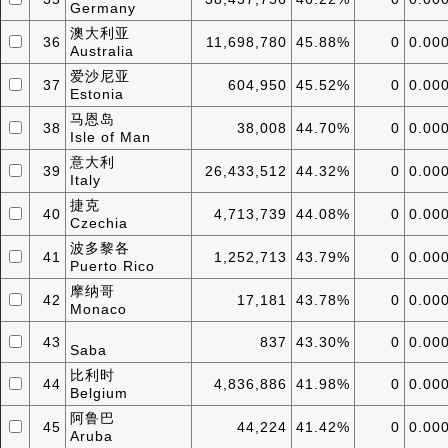
Germany
澳大利亚
36
11,698,780
45.88%
0
0.00
Australia
爱沙尼亚
37
604,950
45.52%
0
0.00
Estonia
马恩岛
38
38,008
44.70%
0
0.00
Isle of Man
意大利
39
26,433,512
44.32%
0
0.00
Italy
捷克
40
4,713,739
44.08%
0
0.00
Czechia
波多黎各
41
1,252,713
43.79%
0
0.00
Puerto Rico
摩纳哥
42
17,181
43.78%
0
0.00
Monaco
43
837
43.30%
0
0.00
Saba
比利时
44
4,836,886
41.98%
0
0.00
Belgium
阿鲁巴
45
44,224
41.42%
0
0.00
Aruba