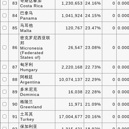
哥斯达黎加
83
1,230,653
24.16%
0
0.00
Costa Rica
巴拿马
84
1,041,924
24.15%
0
0.00
Panama
马耳他
85
120,767
23.47%
0
0.00
Malta
密克罗尼西亚联
邦
86
26,547
23.08%
0
0.00
Micronesia
(Federated
States of)
匈牙利
87
2,220,168
22.73%
0
0.00
Hungary
阿根廷
88
10,074,137
22.29%
0
0.00
Argentina
多米尼克
89
16,038
22.28%
0
0.00
Dominica
格陵兰
90
11,971
21.09%
0
0.00
Greenland
土耳其
91
17,004,677
20.16%
0
0.00
Turkey
保加利亚