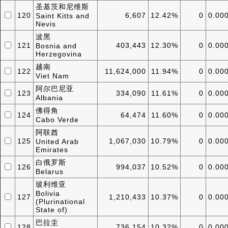
圣基茨和尼维斯
120
6,607
12.42%
0
0.00
Saint Kitts and
Nevis
波黑
121
403,443
12.30%
0
0.00
Bosnia and
Herzegovina
越南
122
11,624,000
11.94%
0
0.00
Viet Nam
阿尔巴尼亚
123
334,090
11.61%
0
0.00
Albania
佛得角
124
64,474
11.60%
0
0.00
Cabo Verde
阿联酋
125
1,067,030
10.79%
0
0.00
United Arab
Emirates
白俄罗斯
126
994,037
10.52%
0
0.00
Belarus
玻利维亚
Bolivia
127
1,210,433
10.37%
0
0.00
(Plurinational
State of)
巴拉圭
128
736,154
10.32%
0
0.00