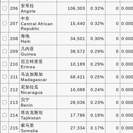
安哥拉
206
106,303
0.32%
0
0.00
Angola
中非
207
15,440
0.32%
0
0.00
Central African
Republic
海地
208
34,501
0.30%
0
0.00
Haiti
几内亚
209
38,572
0.29%
0
0.00
Guinea
厄立特里亚
210
10,189
0.29%
0
0.00
Eritrea
马达加斯加
211
68,421
0.25%
0
0.00
Madagascar
尼加拉瓜
212
16,088
0.24%
0
0.00
Nicaragua
贝宁
213
28,036
0.23%
0
0.00
Benin
塔吉克斯坦
214
17,786
0.19%
0
0.00
Tajikistan
索马里
215
27,334
0.17%
0
0.00
Somalia