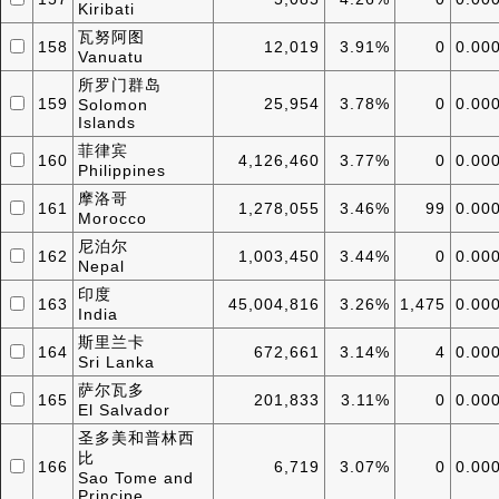
Kiribati
瓦努阿图
158
12,019
3.91%
0
0.00
Vanuatu
所罗门群岛
159
25,954
3.78%
0
0.00
Solomon
Islands
菲律宾
160
4,126,460
3.77%
0
0.00
Philippines
摩洛哥
161
1,278,055
3.46%
99
0.00
Morocco
尼泊尔
162
1,003,450
3.44%
0
0.00
Nepal
印度
163
45,004,816
3.26%
1,475
0.00
India
斯里兰卡
164
672,661
3.14%
4
0.00
Sri Lanka
萨尔瓦多
165
201,833
3.11%
0
0.00
El Salvador
圣多美和普林西
比
166
6,719
3.07%
0
0.00
Sao Tome and
Principe