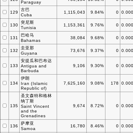
Paraguay
古巴
129
1,115,043
9.84%
0
0.00
Cuba
突尼斯
130
1,153,361
9.76%
0
0.00
Tunisia
巴哈马
131
38,084
9.68%
0
0.00
Bahamas
圭亚那
132
73,676
9.37%
0
0.00
Guyana
安提瓜和巴布达
133
9,106
9.30%
0
0.00
Antigua and
Barbuda
伊朗
134
7,625,160
9.08%
178
0.00
Iran (Islamic
Republic of)
圣文森特和格林
纳丁斯
135
9,674
8.72%
0
0.00
Saint Vincent
and the
Grenadines
萨摩亚
136
16,780
8.46%
0
0.00
Samoa