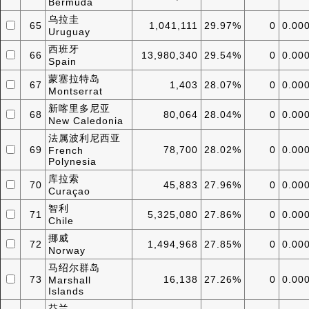
Bermuda
乌拉圭
65
1,041,111
29.97%
0
0.00
Uruguay
西班牙
66
13,980,340
29.54%
0
0.00
Spain
蒙塞拉特岛
67
1,403
28.07%
0
0.00
Montserrat
新喀里多尼亚
68
80,064
28.04%
0
0.00
New Caledonia
法属波利尼西亚
69
78,700
28.02%
0
0.00
French
Polynesia
库拉索
70
45,883
27.96%
0
0.00
Curaçao
智利
71
5,325,080
27.86%
0
0.00
Chile
挪威
72
1,494,968
27.85%
0
0.00
Norway
马绍尔群岛
73
16,138
27.26%
0
0.00
Marshall
Islands
芬兰