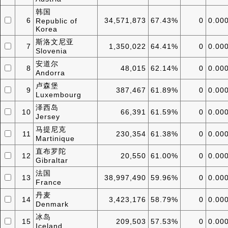
韩国
6
34,571,873
67.43%
0
0.00
Republic of
Korea
斯洛文尼亚
7
1,350,022
64.41%
0
0.00
Slovenia
安道尔
8
48,015
62.14%
0
0.00
Andorra
卢森堡
9
387,467
61.89%
0
0.00
Luxembourg
泽西岛
10
66,391
61.59%
0
0.00
Jersey
马提尼克
11
230,354
61.38%
0
0.00
Martinique
直布罗陀
12
20,550
61.00%
0
0.00
Gibraltar
法国
13
38,997,490
59.96%
0
0.00
France
丹麦
14
3,423,176
58.79%
0
0.00
Denmark
冰岛
15
209,503
57.53%
0
0.00
Iceland