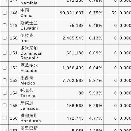
147
172,208
6.78%
0
0.00
Namibia
中国
148
99,321,637
6.75%
59
0.00
China
斯威士兰
149
75,189
6.48%
0
0.00
Eswatini
伊拉克
150
2,465,545
6.13%
0
0.00
Iraq
多米尼加
151
661,180
6.09%
0
0.00
Dominican
Republic
厄瓜多尔
152
1,066,409
6.04%
0
0.00
Ecuador
墨西哥
153
7,702,582
5.97%
0
0.00
Mexico
托克劳
154
80
5.93%
0
0.00
Tokelau
牙买加
155
156,563
5.29%
0
0.00
Jamaica
洪都拉斯
156
472,743
4.77%
0
0.00
Honduras
基里巴斯
157
5,085
4.26%
0
0.00