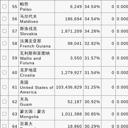
帕劳
55
6,249
34.54%
0
0.00
Palau
马尔代夫
56
186,694
34.54%
0
0.00
Maldives
斯洛伐克
57
1,871,209
34.28%
0
0.00
Slovakia
法属圭亚那
58
98,041
32.82%
0
0.00
French Guiana
瓦利斯和富图纳
59
3,550
31.57%
0
0.00
Wallis and
Futuna
克罗地亚
60
1,279,927
31.54%
0
0.00
Croatia
美国
61
103,436,829
31.25%
0
0.00
United States of
America
关岛
62
52,187
30.92%
0
0.00
Guam
蒙古国；蒙古
63
1,011,388
30.85%
0
0.00
Mongolia
百慕大
64
18,860
30.29%
0
0.00