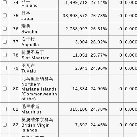
74
1,499,712
27.14%
0
0.00
Finland
日本
75
33,803,572
26.73%
0
0.00
Japan
瑞典
76
2,738,097
26.51%
0
0.00
Sweden
安圭拉
77
3,904
26.02%
0
0.00
Anguilla
荷属圣马丁
78
11,051
25.77%
0
0.00
Sint Maarten
图瓦卢
79
2,943
24.96%
0
0.00
Tuvalu
北马里亚纳群岛
Northern
80
14,334
24.90%
0
0.00
Mariana Islands
(Commonwealth
of the)
毛里求斯
81
315,100
24.78%
0
0.00
Mauritius
英属维尔京群岛
82
7,392
24.45%
0
0.00
British Virgin
Islands