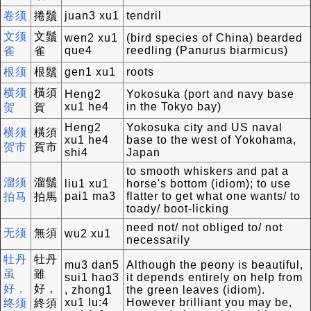
卷须
捲鬚
juan3 xu1
tendril
文须
文鬚
wen2 xu1
(bird species of China) bearded
que4
reedling (Panurus biarmicus)
雀
雀
根须
根鬚
gen1 xu1
roots
横须
橫須
Heng2
Yokosuka (port and navy base
xu1 he4
in the Tokyo bay)
贺
賀
Heng2
Yokosuka city and US naval
横须
橫須
xu1 he4
base to the west of Yokohama,
贺市
賀市
shi4
Japan
to smooth whiskers and pat a
溜须
溜鬚
liu1 xu1
horse's bottom (idiom); to use
pai1 ma3
flatter to get what one wants/ to
拍马
拍馬
toady/ boot-licking
need not/ not obliged to/ not
无须
無須
wu2 xu1
necessarily
牡丹
牡丹
mu3 dan5
Although the peony is beautiful,
虽
雖
sui1 hao3
it depends entirely on help from
好，
好，
, zhong1
the green leaves (idiom).
xu1 lu:4
However brilliant you may be,
终须
終須