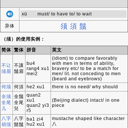
xū
must/ to have to/ to wait
须
須
鬚
异体
（须）的使用实例：
简体
繁体
拼音
英文
(idiom) to compare favorably
bu4
with men in terms of ability,
不让
不讓
rang4 xu1
bravery etc/ to be a match for
须眉
鬚眉
mei2
men/ lit. not conceding to men
(beard and eyebrows)
何须
何須
he2 xu1
there is no need/ why should
quan2
全须
全鬚
xu1
(Beijing dialect) intact/ in one
全尾
全尾
quan2 yi3
piece
儿
兒
r5
八字
八字
mustache shaped like character
ba1 zi4
八
hu2 xu1
胡须
鬍鬚