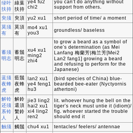
ye4 fu2
you can't do anything without
绿叶
綠葉
chi2
support from others.
扶持
扶持
臾须
臾須
yu2 xu1
short period of time/ a moment
莫须
莫須
mo4 xu1
groundless/ baseless
you3
有
有
to grow a beard as a symbol of
one's determination (as Mei
xu4 xu1
蓄须
蓄鬚
Lanfang 梅蘭芳|梅兰芳[Mei2
ming2
明志
明志
Lan2 fang1] growing a beard
zhi4
and refusing to perform for the
Japanese)
蓝须
藍鬚
lan2 xu1
(bird species of China) blue-
夜蜂
夜蜂
ye4 feng1
bearded bee-eater (Nyctyornis
hu3
athertoni)
虎
虎
解铃
解鈴
jie3 ling2
lit. whoever hung the bell on the
还须
還須
hai2 xu1
tiger's neck must untie it (idiom)/
xi4 ling2
fig. whoever started the trouble
系铃
繫鈴
ren2
should end it
人
人
触须
觸鬚
chu4 xu1
tentacles/ feelers/ antennae