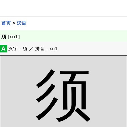
首页
>
汉语
须 [xu1]
A
汉字：须 ／ 拼音：xu1
须