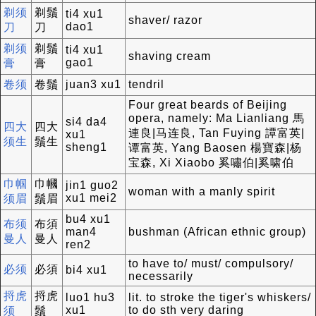
剃须
剃鬚
ti4 xu1
shaver/ razor
dao1
刀
刀
剃须
剃鬚
ti4 xu1
shaving cream
gao1
膏
膏
卷须
卷鬚
juan3 xu1
tendril
Four great beards of Beijing
opera, namely: Ma Lianliang 馬
si4 da4
四大
四大
連良|马连良, Tan Fuying 譚富英|
xu1
须生
鬚生
sheng1
谭富英, Yang Baosen 楊寶森|杨
宝森, Xi Xiaobo 奚嘯伯|奚啸伯
巾帼
巾幗
jin1 guo2
woman with a manly spirit
xu1 mei2
须眉
鬚眉
bu4 xu1
布须
布須
man4
bushman (African ethnic group)
曼人
曼人
ren2
to have to/ must/ compulsory/
必须
必須
bi4 xu1
necessarily
捋虎
捋虎
luo1 hu3
lit. to stroke the tiger's whiskers/
xu1
to do sth very daring
须
鬚