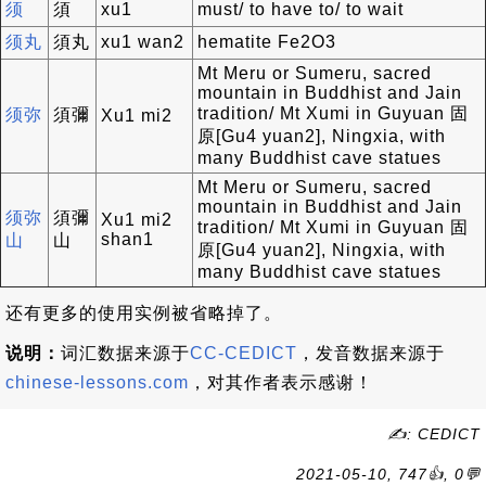
须
須
xu1
must/ to have to/ to wait
须丸
須丸
xu1 wan2
hematite Fe2O3
Mt Meru or Sumeru, sacred
mountain in Buddhist and Jain
tradition/ Mt Xumi in Guyuan 固
须弥
須彌
Xu1 mi2
原[Gu4 yuan2], Ningxia, with
many Buddhist cave statues
Mt Meru or Sumeru, sacred
mountain in Buddhist and Jain
须弥
須彌
Xu1 mi2
tradition/ Mt Xumi in Guyuan 固
shan1
山
山
原[Gu4 yuan2], Ningxia, with
many Buddhist cave statues
还有更多的使用实例被省略掉了。
说明：
词汇数据来源于
CC-CEDICT
，发音数据来源于
chinese-lessons.com
，对其作者表示感谢！
✍: CEDICT
2021-05-10, 747👍, 0💬