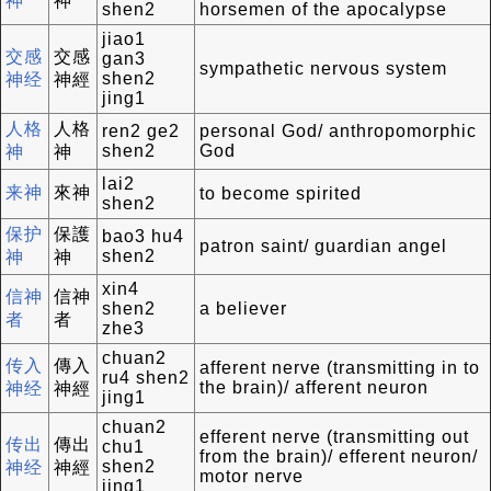
神
神
shen2
horsemen of the apocalypse
jiao1
交感
交感
gan3
sympathetic nervous system
shen2
神经
神經
jing1
人格
人格
ren2 ge2
personal God/ anthropomorphic
shen2
God
神
神
lai2
来神
來神
to become spirited
shen2
保护
保護
bao3 hu4
patron saint/ guardian angel
shen2
神
神
xin4
信神
信神
shen2
a believer
者
者
zhe3
chuan2
传入
傳入
afferent nerve (transmitting in to
ru4 shen2
the brain)/ afferent neuron
神经
神經
jing1
chuan2
efferent nerve (transmitting out
传出
傳出
chu1
from the brain)/ efferent neuron/
shen2
神经
神經
motor nerve
jing1