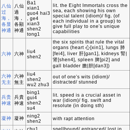
Ba1
lit. the Eight Immortals cross the
八仙
八仙
xian1
sea, each showing his own
过
過
guo4 hai3
special talent (idiom)/ fig. (of
海，
海，
, ge4
each individual in a group) to
xian3
各显
各顯
give full play to one's unique
shen2
神通
神通
capabilities
tong1
the six spirits that rule the vital
organs (heart 心[xin1], lungs 肺
liu4
[fei4], liver 肝[gan1], kidneys 腎|
六神
六神
shen2
肾[shen4], spleen 脾[pi2] and
gall bladder 膽|胆[dan3])
liu4
六神
六神
out of one's wits (idiom)/
shen2
distracted/ stunned
无主
無主
wu2 zhu3
bing1
lit. speed is a crucial asset in
兵贵
兵貴
gui4
war (idiom)/ fig. swift and
shen2
神速
神速
resolute (in doing sth)
su4
ning2
凝神
凝神
with rapt attention
shen2
chu1
spellbound/ entranced/ lost in