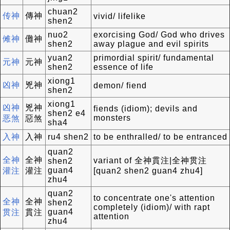
chuan2
传神
傳神
vivid/ lifelike
shen2
nuo2
exorcising God/ God who drives
傩神
儺神
shen2
away plague and evil spirits
yuan2
primordial spirit/ fundamental
元神
元神
shen2
essence of life
xiong1
凶神
兇神
demon/ fiend
shen2
xiong1
凶神
兇神
fiends (idiom); devils and
shen2 e4
monsters
恶煞
惡煞
sha4
入神
入神
ru4 shen2
to be enthralled/ to be entranced
quan2
全神
全神
variant of 全神貫注|全神贯注
shen2
guan4
灌注
灌注
[quan2 shen2 guan4 zhu4]
zhu4
quan2
to concentrate one's attention
全神
全神
shen2
completely (idiom)/ with rapt
guan4
贯注
貫注
attention
zhu4