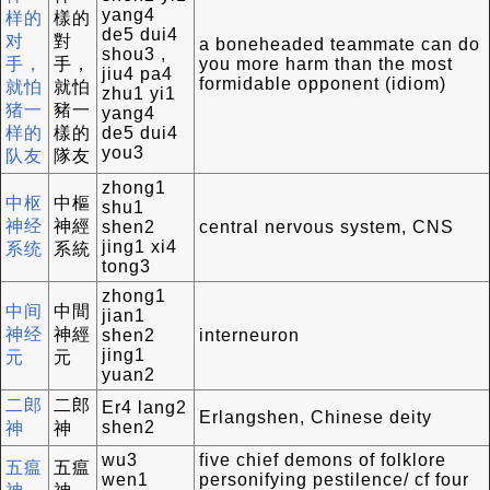
yang4
样的
樣的
de5 dui4
对
對
a boneheaded teammate can do
shou3 ,
手，
手，
you more harm than the most
jiu4 pa4
formidable opponent (idiom)
就怕
就怕
zhu1 yi1
猪一
豬一
yang4
样的
樣的
de5 dui4
you3
队友
隊友
zhong1
中枢
中樞
shu1
神经
神經
shen2
central nervous system, CNS
jing1 xi4
系统
系統
tong3
zhong1
中间
中間
jian1
神经
神經
shen2
interneuron
jing1
元
元
yuan2
二郎
二郎
Er4 lang2
Erlangshen, Chinese deity
shen2
神
神
wu3
five chief demons of folklore
五瘟
五瘟
wen1
personifying pestilence/ cf four