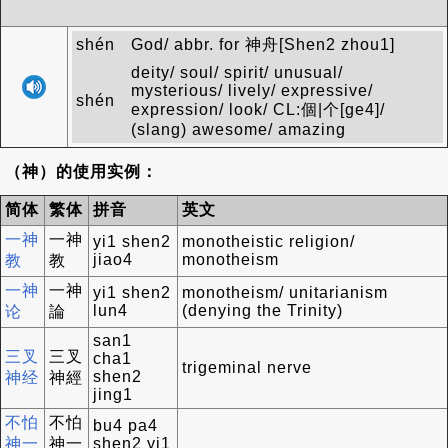
shén
God/ abbr. for 神舟[Shen2 zhou1]
deity/ soul/ spirit/ unusual/
mysterious/ lively/ expressive/
shén
expression/ look/ CL:個|个[ge4]/
(slang) awesome/ amazing
（神）的使用实例：
简体
繁体
拼音
英文
一神
一神
yi1 shen2
monotheistic religion/
jiao4
monotheism
教
教
一神
一神
yi1 shen2
monotheism/ unitarianism
lun4
(denying the Trinity)
论
論
san1
三叉
三叉
cha1
trigeminal nerve
shen2
神经
神經
jing1
不怕
不怕
bu4 pa4
神一
神一
shen2 yi1