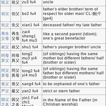
zu3 fu4
uncle
祖父
祖父
father's elder brother/ term of
伯父
伯父
bo2 fu4
respect for older man/ CL:個|个
[ge4]
先父
先父
xian1 fu4
deceased father/ my late father
zai4
再生
再生
like a second parent (idiom);
sheng1
one's great benefactor
父母
父母
fu4 mu3
叔父
叔父
shu1 fu4
father's younger brother/ uncle
tong2
(of siblings) having the same
同母
同母
mu3 yi4
mother but different fathers/ half
异父
異父
fu4
(brother or sister)
(of siblings) having the same
同父
同父
tong2 fu4
father but different mothers/ half
yi4 mu3
异母
異母
(brother or sister)
丧父
喪父
sang4 fu4
to be orphaned of one's father
严父
嚴父
yan2 fu4
strict or stern father
yin1 Fu4
因父
因父
in the Name of the Father (in
zhi1
Christian worship)
之名
之名