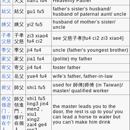
天父
天父
tian1 fu4
Heavenly Father
father's sister's husband/
姑父
姑父
gu1 fu5
husband of paternal aunt/ uncle
husband of mother's sister/
姨父
姨父
yi2 fu5
uncle
子孝
子孝
zi3 xiao4
see 父慈子孝[fu4 ci2 zi3 xiao4]
fu4 ci2
父慈
父慈
季父
季父
ji4 fu4
uncle (father's youngest brother)
家父
家父
jia1 fu4
(polite) my father
寄父
寄父
ji4 fu4
foster father
岳父
岳父
yue4 fu4
wife's father, father-in-law
used for 師傅|师傅 (in Taiwan)/
师父
師父
shi1 fu5
master/ qualified worker
shi1 fu5
师父
師父
ling3 jin4
领进
領進
the master leads you to the
men2 ,
门，
門，
door, the rest is up to you/ you
xiu1
can lead a horse to water but
修行
修行
xing2
you can't make him drink
在个
在個
zai4 ge4
人
人
ren2