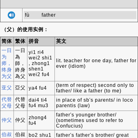
fù
father
（父）的使用实例：
简体
繁体
拼音
英文
一日
一日
yi1 ri4
为
為
wei2 shi1
lit. teacher for one day, father for
师，
師，
, zhong1
ever (idiom)
shen1
终身
終身
wei2 fu4
为父
為父
(term of respect) second only to
亚父
亞父
ya4 fu4
father/ like a father (to me)
代替
代替
dai4 ti4
in place of sb's parents/ in loco
fu4 mu3
parentis (law)
父母
父母
father's younger brother/
zhong4
仲父
仲父
(sometimes used to refer to
fu4
Confucius)
伯叔
伯叔
bo2 shu1
father's father's brother/ great