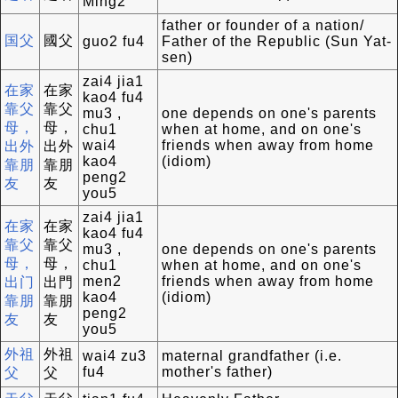
Ming2
father or founder of a nation/
国父
國父
guo2 fu4
Father of the Republic (Sun Yat-
sen)
zai4 jia1
在家
在家
kao4 fu4
靠父
靠父
mu3 ,
one depends on one's parents
母，
母，
chu1
when at home, and on one's
wai4
friends when away from home
出外
出外
kao4
(idiom)
靠朋
靠朋
peng2
友
友
you5
zai4 jia1
在家
在家
kao4 fu4
靠父
靠父
mu3 ,
one depends on one's parents
母，
母，
chu1
when at home, and on one's
men2
friends when away from home
出门
出門
kao4
(idiom)
靠朋
靠朋
peng2
友
友
you5
外祖
外祖
wai4 zu3
maternal grandfather (i.e.
fu4
mother's father)
父
父