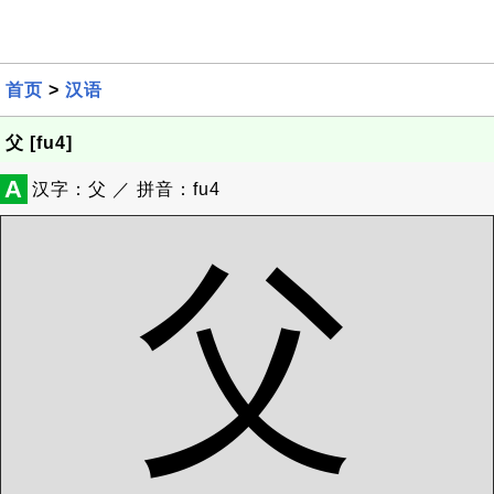
首页
>
汉语
父 [fu4]
A
汉字：父 ／ 拼音：fu4
父