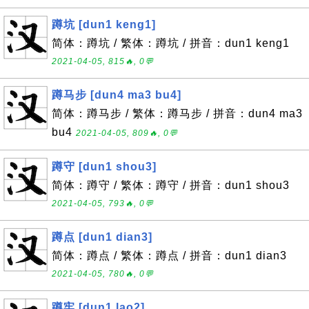
蹲坑 [dun1 keng1]
简体：蹲坑 / 繁体：蹲坑 / 拼音：dun1 keng1
2021-04-05, 815🔥, 0💬
蹲马步 [dun4 ma3 bu4]
简体：蹲马步 / 繁体：蹲马步 / 拼音：dun4 ma3
bu4
2021-04-05, 809🔥, 0💬
蹲守 [dun1 shou3]
简体：蹲守 / 繁体：蹲守 / 拼音：dun1 shou3
2021-04-05, 793🔥, 0💬
蹲点 [dun1 dian3]
简体：蹲点 / 繁体：蹲点 / 拼音：dun1 dian3
2021-04-05, 780🔥, 0💬
蹲牢 [dun1 lao2]