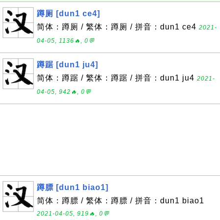
蹲厕 [dun1 ce4]
简体：蹲厕 / 繁体：蹲厕 / 拼音：dun1 ce4
2021-
04-05, 1136🔥, 0💬
蹲踞 [dun1 ju4]
简体：蹲踞 / 繁体：蹲踞 / 拼音：dun1 ju4
2021-
04-05, 942🔥, 0💬
蹲膘 [dun1 biao1]
简体：蹲膘 / 繁体：蹲膘 / 拼音：dun1 biao1
2021-04-05, 919🔥, 0💬