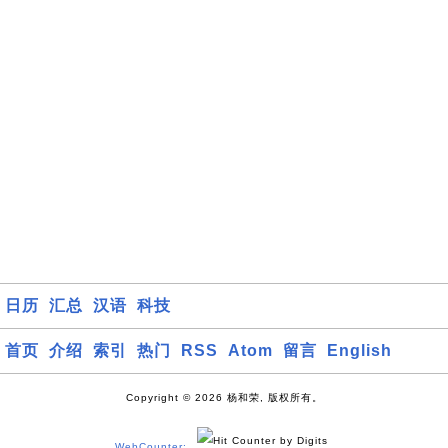
日历
汇总
汉语
科技
首页
介绍
索引
热门
RSS
Atom
留言
English
Copyright © 2026 杨和荣, 版权所有。
WebCounter: