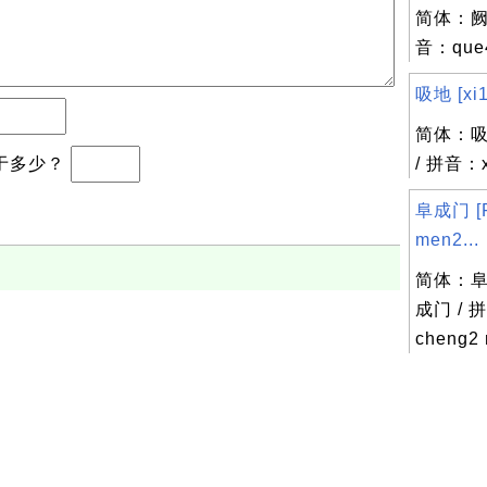
简体：阙 
音：que
吸地 [xi1 
简体：吸
b等于多少？
/ 拼音：x
阜成门 [F
men2...
简体：阜
成门 / 
cheng2
，