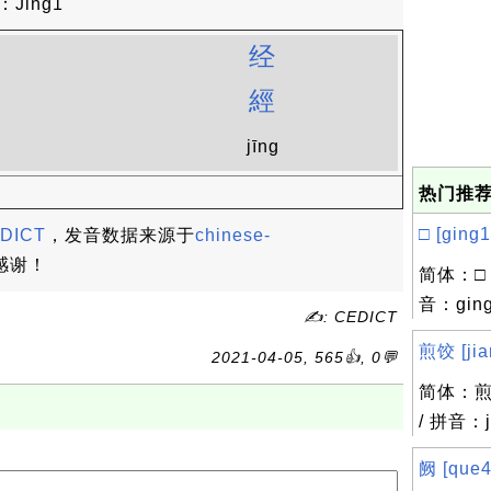
Jing1
经
經
jīng
热门推荐
□ [ging1]
DICT
，发音数据来源于
chinese-
感谢！
简体：□ 
音：gin
✍: CEDICT
煎饺 [jian
2021-04-05, 565👍, 0💬
简体：煎
/ 拼音：ji
阙 [que4]