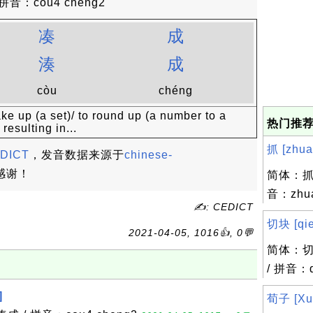
音：cou4 cheng2
凑
成
湊
成
còu
chéng
ake up (a set)/ to round up (a number to a
热门推荐
resulting in...
抓 [zhua1
DICT
，发音数据来源于
chinese-
感谢！
简体：抓 
音：zhu
✍: CEDICT
切块 [qie1
2021-04-05, 1016👍, 0💬
简体：切
/ 拼音：q
]
荀子 [Xun