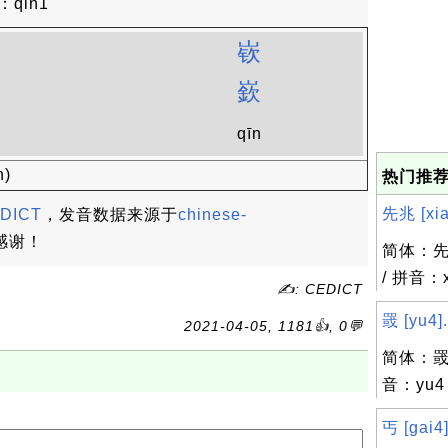
：qin1
嵚
体
嶔
体
qīn
n)
热门推荐
先兆 [xia
DICT
，发音数据来源于
chinese-
感谢！
简体：先
/ 拼音：x
✍: CEDICT
罭 [yu4].
2021-04-05, 1181👍, 0💬
简体：罭 
音：yu4
丐 [gai4]