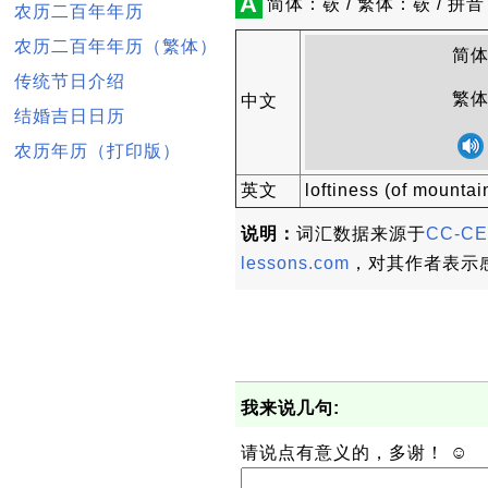
A
简体：嵚 / 繁体：嵚 / 拼音
农历二百年年历
农历二百年年历（繁体）
简
传统节日介绍
繁
中文
结婚吉日日历
农历年历（打印版）
英文
loftiness (of mountai
说明：
词汇数据来源于
CC-CE
lessons.com
，对其作者表示
我来说几句:
请说点有意义的，多谢！ ☺