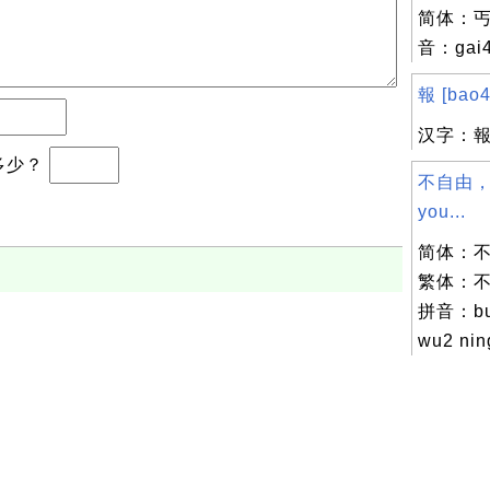
简体：丐 
音：gai
報 [bao4]
汉字：報
于多少？
不自由，毋
you...
简体：不
繁体：不
拼音：bu4
wu2 nin
，