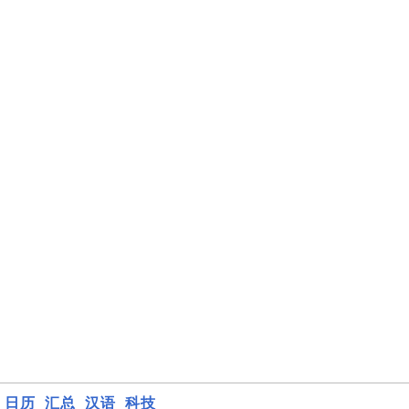
日历
汇总
汉语
科技