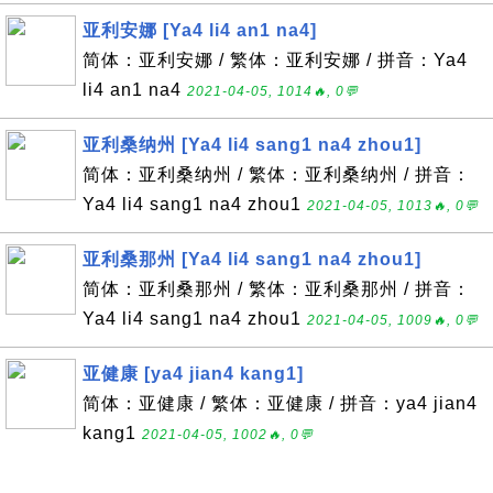
亚利安娜 [Ya4 li4 an1 na4]
简体：亚利安娜 / 繁体：亚利安娜 / 拼音：Ya4
li4 an1 na4
2021-04-05, 1014🔥, 0💬
亚利桑纳州 [Ya4 li4 sang1 na4 zhou1]
简体：亚利桑纳州 / 繁体：亚利桑纳州 / 拼音：
Ya4 li4 sang1 na4 zhou1
2021-04-05, 1013🔥, 0💬
亚利桑那州 [Ya4 li4 sang1 na4 zhou1]
简体：亚利桑那州 / 繁体：亚利桑那州 / 拼音：
Ya4 li4 sang1 na4 zhou1
2021-04-05, 1009🔥, 0💬
亚健康 [ya4 jian4 kang1]
简体：亚健康 / 繁体：亚健康 / 拼音：ya4 jian4
kang1
2021-04-05, 1002🔥, 0💬