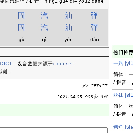
油弹 / 拼音：ning2 gu4 qi4 you2 dan4
固
汽
油
弹
固
汽
油
彈
g
gù
qì
yóu
dàn
热门推荐
一路 [yi1 
DICT
，发音数据来源于
chinese-
感谢！
简体：一
/ 拼音：y
✍: CEDICT
丝袜 [si1
2021-04-05, 903👍, 0💬
简体：丝
/ 拼音：s
鳝鱼 [sha