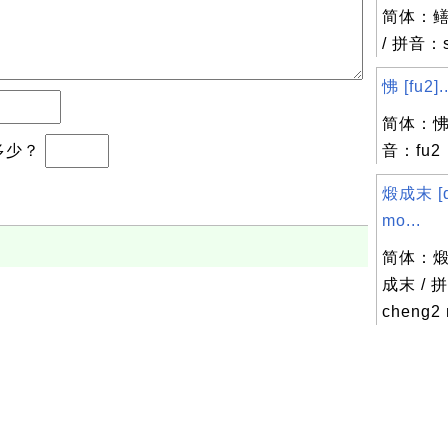
简体：鳝
/ 拼音：s
怫 [fu2]..
简体：怫 
于多少？
音：fu2
煅成末 [d
mo...
简体：煅
成末 / 
cheng2
，