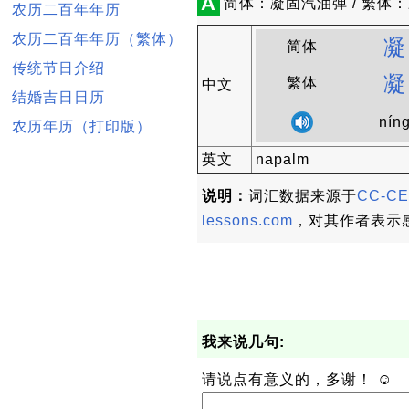
A
简体：凝固汽油弹 / 繁体：凝固汽
农历二百年年历
农历二百年年历（繁体）
凝
简体
传统节日介绍
凝
繁体
中文
结婚吉日日历
nín
农历年历（打印版）
英文
napalm
说明：
词汇数据来源于
CC-CE
lessons.com
，对其作者表示
我来说几句:
请说点有意义的，多谢！ ☺