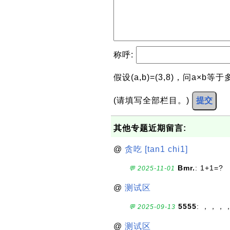
称呼:
假设(a,b)=(3,8)，问a×b等
(请填写全部栏目。)
提交
其他专题近期留言:
@
贪吃 [tan1 chi1]
Bmr.
: 1+1=?
💬 2025-11-01
@
测试区
5555
: ，，，
💬 2025-09-13
@
测试区