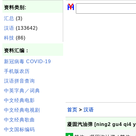
资料类别:
汇总
(3)
汉语
(133642)
科技
(86)
资料汇编：
新冠病毒 COVID-19
手机版农历
汉语拼音查询
中英字典／词典
中文经典电影
首页
>
汉语
中文经典电视剧
中文经典歌曲
凝固汽油弹 [ning2 gu4 qi4 y
中文国标编码