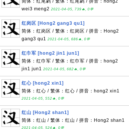
简体：红尾鹲 / 繁体：红尾鹲 / 拼音：hong2
wei3 meng2
2021-04-05, 739🔥, 0💬
红岗区 [Hong2 gang3 qu1]
简体：红岗区 / 繁体：红岗区 / 拼音：Hong2
gang3 qu1
2021-04-05, 686🔥, 0💬
红巾军 [hong2 jin1 jun1]
简体：红巾军 / 繁体：红巾军 / 拼音：hong2
jin1 jun1
2021-04-05, 682🔥, 0💬
红心 [hong2 xin1]
简体：红心 / 繁体：红心 / 拼音：hong2 xin1
2021-04-05, 552🔥, 0💬
红山 [Hong2 shan1]
简体：红山 / 繁体：红山 / 拼音：Hong2 shan1
2021-04-05, 524🔥, 0💬